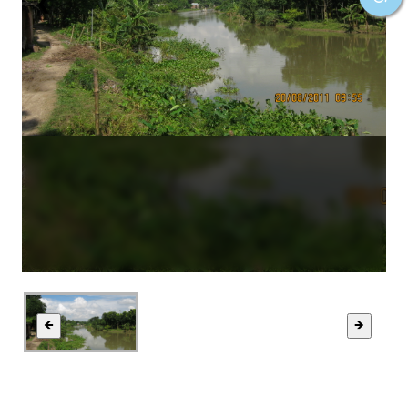
❮
❯
🡸
🡺