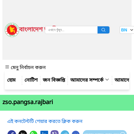
বাংলাদেশ জাতীয় তথ্য বাতায়ন
BN
দেখুন
মেনু নির্বাচন করুন
নোটিশ
জন বিজ্ঞপ্তি
আমাদের সম্পর্কে
আমাদের 
zso.pangsa.rajbari
এই কনটেন্টটি শেয়ার করতে ক্লিক করুন