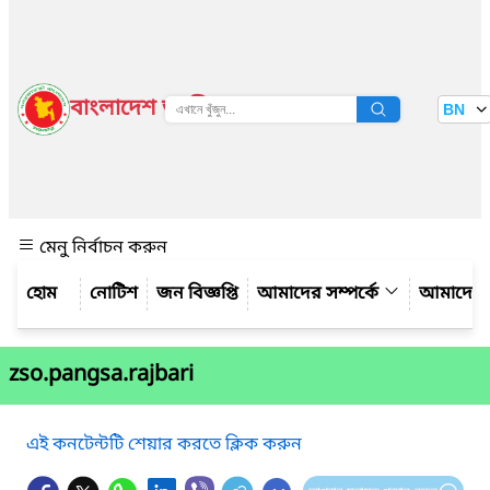
বাংলাদেশ জাতীয় তথ্য বাতায়ন
BN
দেখুন
মেনু নির্বাচন করুন
নোটিশ
জন বিজ্ঞপ্তি
আমাদের সম্পর্কে
আমাদের 
zso.pangsa.rajbari
এই কনটেন্টটি শেয়ার করতে ক্লিক করুন