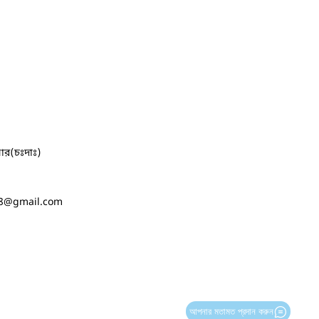
ার(চঃদাঃ)
8
@gmail.com
আপনার মতামত প্রদান করুন