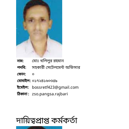
মোঃ খলিলুর রহমান
নাম:
সহকারী সেটেলমেন্ট অফিসার
পদবি:
০
ফোন:
০১৭২৪১৬০৩৫৯
মোবাইল:
bossretf423
@gmail.com
ইমেইল:
zso.pangsa.rajbari
ঠিকানা :
দায়িত্বপ্রাপ্ত কর্মকর্তা