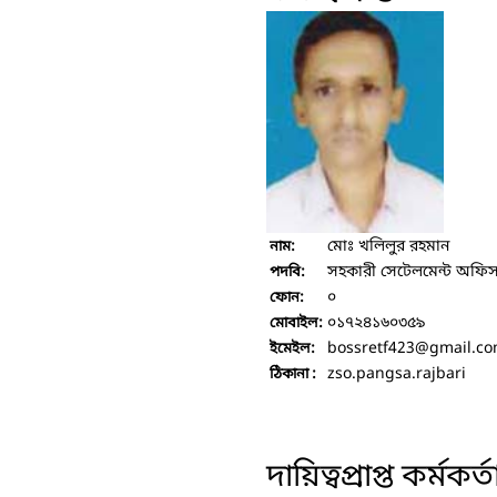
মোঃ খলিলুর রহমান
নাম:
সহকারী সেটেলমেন্ট অফি
পদবি:
০
ফোন:
০১৭২৪১৬০৩৫৯
মোবাইল:
bossretf423
@gmail.c
ইমেইল:
zso.pangsa.rajbari
ঠিকানা :
দায়িত্বপ্রাপ্ত কর্মকর্ত