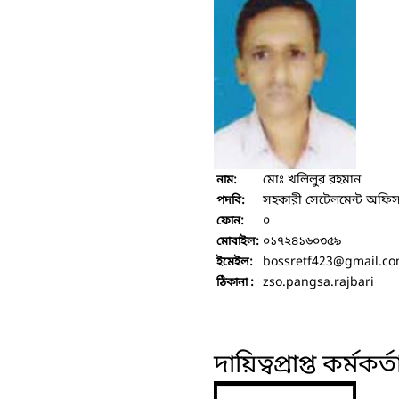
মোঃ খলিলুর রহমান
নাম:
সহকারী সেটেলমেন্ট অফি
পদবি:
০
ফোন:
০১৭২৪১৬০৩৫৯
মোবাইল:
bossretf423
@gmail.c
ইমেইল:
zso.pangsa.rajbari
ঠিকানা :
দায়িত্বপ্রাপ্ত কর্মকর্ত