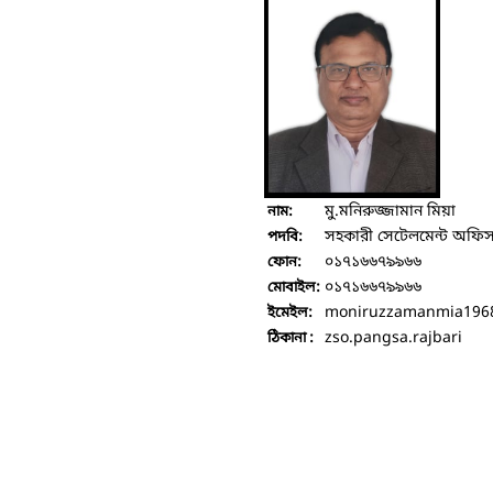
মু.মনিরুজ্জামান মিয়া
নাম:
সহকারী সেটেলমেন্ট অফিস
পদবি:
০১৭১৬৬৭৯৯৬৬
ফোন:
০১৭১৬৬৭৯৯৬৬
মোবাইল:
moniruzzamanmia196
ইমেইল:
zso.pangsa.rajbari
ঠিকানা :