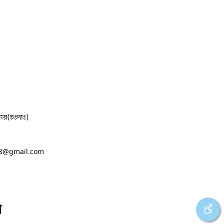
ার(চঃদাঃ)
8
@gmail.com
া