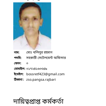
মোঃ খলিলুর রহমান
নাম:
সহকারী সেটেলমেন্ট অফিসার
পদবি:
০
ফোন:
০১৭২৪১৬০৩৫৯
মোবাইল:
bossretf423
@gmail.com
ইমেইল:
zso.pangsa.rajbari
ঠিকানা :
দায়িত্বপ্রাপ্ত কর্মকর্তা