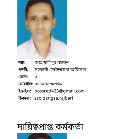
মোঃ খলিলুর রহমান
নাম:
সহকারী সেটেলমেন্ট অফিসার
পদবি:
০
ফোন:
০১৭২৪১৬০৩৫৯
মোবাইল:
bossretf423
@gmail.com
ইমেইল:
zso.pangsa.rajbari
ঠিকানা :
দায়িত্বপ্রাপ্ত কর্মকর্তা