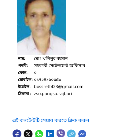
মোঃ খলিলুর রহমান
নাম:
সহকারী সেটেলমেন্ট অফিসার
পদবি:
০
ফোন:
০১৭২৪১৬০৩৫৯
মোবাইল:
bossretf423
@gmail.com
ইমেইল:
zso.pangsa.rajbari
ঠিকানা :
এই কনটেন্টটি শেয়ার করতে ক্লিক করুন