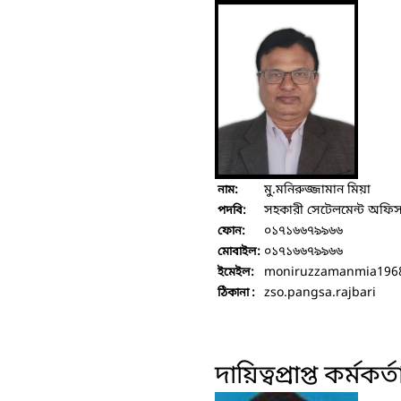
মু.মনিরুজ্জামান মিয়া
নাম:
সহকারী সেটেলমেন্ট অফিস
পদবি:
০১৭১৬৬৭৯৯৬৬
ফোন:
০১৭১৬৬৭৯৯৬৬
মোবাইল:
moniruzzamanmia196
ইমেইল:
zso.pangsa.rajbari
ঠিকানা :
দায়িত্বপ্রাপ্ত কর্মকর্ত