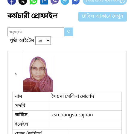
আপনার মতামত প্রদান করুন
কর্মচারী প্রোফাইল
টেবিল আকারে দেখুন
পৃষ্ঠা আইটেম
১
নাম
সৈয়দা সেলিনা মোর্শেদ
পদবি
অফিস
zso.pangsa.rajbari
ইমেইল
ফোন (অফিস)