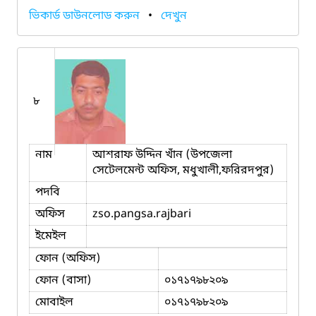
ভিকার্ড ডাউনলোড করুন
•
দেখুন
৮
নাম
আশরাফ উদ্দিন খাঁন (উপজেলা
সেটেলমেন্ট অফিস, মধুখালী,ফরিরদপুর)
পদবি
অফিস
zso.pangsa.rajbari
ইমেইল
ফোন (অফিস)
ফোন (বাসা)
০১৭১৭৯৮২০৯
মোবাইল
০১৭১৭৯৮২০৯