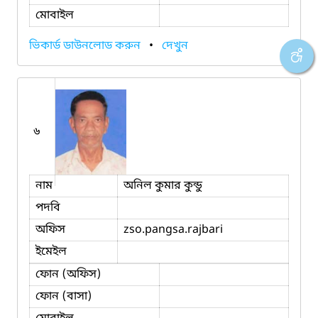
মোবাইল
ভিকার্ড ডাউনলোড করুন
•
দেখুন
৬
নাম
অনিল কুমার কুন্ডু
পদবি
অফিস
zso.pangsa.rajbari
ইমেইল
ফোন (অফিস)
ফোন (বাসা)