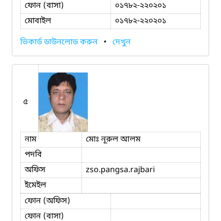
ফোন (বাসা)
০১৭৮২-২২০২০১
মোবাইল
০১৭৮২-২২০২০১
ভিকার্ড ডাউনলোড করুন
•
দেখুন
৫
নাম
মোঃ নূরুল আলম
পদবি
অফিস
zso.pangsa.rajbari
ইমেইল
ফোন (অফিস)
ফোন (বাসা)