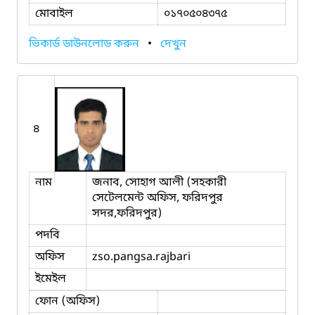
মোবাইল
০১৭০৫০৪৩৭৫
ভিকার্ড ডাউনলোড করুন
•
দেখুন
৪
নাম
জনাব, সোহাগ আলী (সহকারী
সেটেলমেন্ট অফিস, ফরিদপুর
সদর,ফরিদপুর)
পদবি
অফিস
zso.pangsa.rajbari
ইমেইল
ফোন (অফিস)