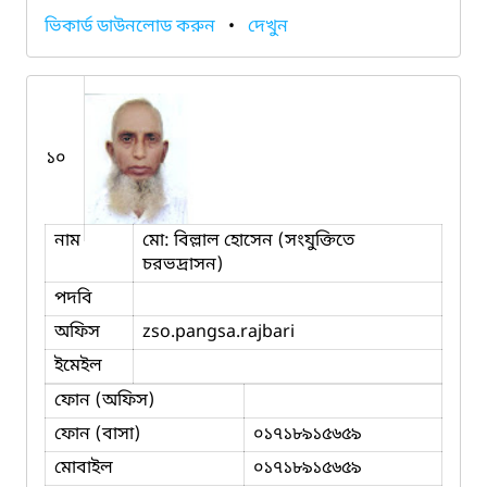
ভিকার্ড ডাউনলোড করুন
•
দেখুন
১০
নাম
মো: বিল্লাল হোসেন (সংযুক্তিতে
চরভদ্রাসন)
পদবি
অফিস
zso.pangsa.rajbari
ইমেইল
ফোন (অফিস)
ফোন (বাসা)
০১৭১৮৯১৫৬৫৯
মোবাইল
০১৭১৮৯১৫৬৫৯