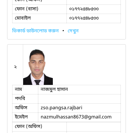
ফোন (বাসা)
০১৭৭২৫৪৮৫৩৩
মোবাইল
০১৭৭২৫৪৮৫৩৩
ভিকার্ড ডাউনলোড করুন
•
দেখুন
২
নাম
নাজমুল হাসান
পদবি
অফিস
zso.pangsa.rajbari
ইমেইল
nazmulhassan8673
@gmail.com
ফোন (অফিস)