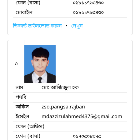
ফোন (বাসা)
০১৮১১৭৬৩৪৩০
মোবাইল
০১৮১১৭৬৩৪৩০
ভিকার্ড ডাউনলোড করুন
•
দেখুন
৩
নাম
মো: আজিজুল হক
পদবি
অফিস
zso.pangsa.rajbari
ইমেইল
mdazzizulahmed4375
@gmail.com
ফোন (অফিস)
ফোন (বাসা)
০১৭০৫০৪৩৭৫