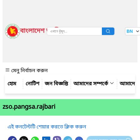
বাংলাদেশ জাতীয় তথ্য বাতায়ন
BN
দেখুন
মেনু নির্বাচন করুন
নোটিশ
জন বিজ্ঞপ্তি
আমাদের সম্পর্কে
আমাদের 
zso.pangsa.rajbari
এই কনটেন্টটি শেয়ার করতে ক্লিক করুন