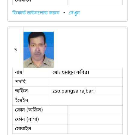
মোবাইল
ভিকার্ড ডাউনলোড করুন
•
দেখুন
৭
নাম
মোঃ হুমায়ূন কবির।
পদবি
অফিস
zso.pangsa.rajbari
ইমেইল
ফোন (অফিস)
ফোন (বাসা)
মোবাইল